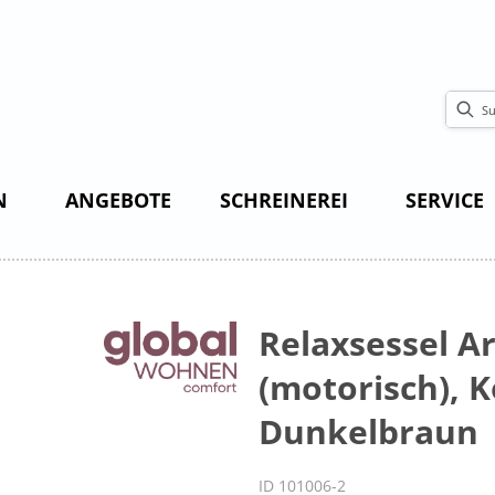
N
ANGEBOTE
SCHREINEREI
SERVICE
Relaxsessel A
(motorisch), Ko
Dunkelbraun
ID 101006-2