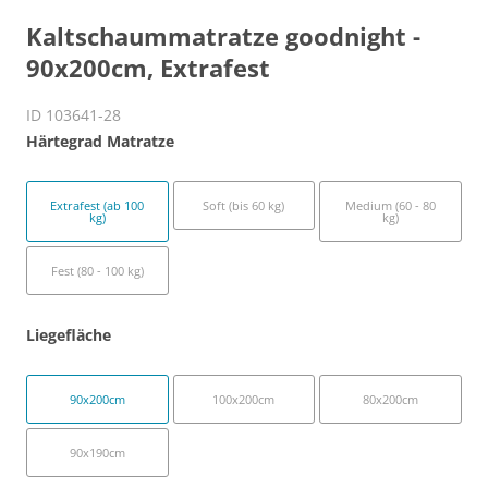
Kaltschaummatratze goodnight -
90x200cm, Extrafest
ID 103641-28
Härtegrad Matratze
Extrafest (ab 100
Soft (bis 60 kg)
Medium (60 - 80
kg)
kg)
Fest (80 - 100 kg)
Liegefläche
90x200cm
100x200cm
80x200cm
90x190cm