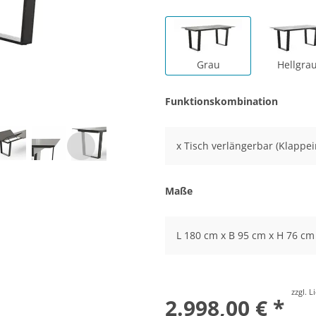
Grau
Hellgra
Funktionskombination
x Tisch verlängerbar (Klappei
Maße
L 180 cm x B 95 cm x H 76 cm
zzgl. 
2.998,00 € *