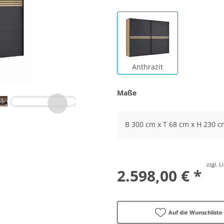
Anthrazit
Maße
B 300 cm x T 68 cm x H 230 c
zzgl. 
2.598,00 € *
Auf die Wunschliste