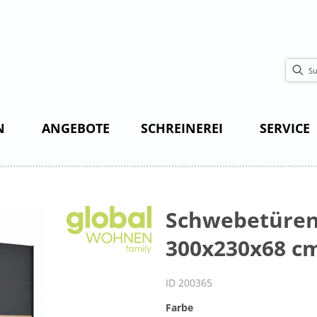
N
ANGEBOTE
SCHREINEREI
SERVICE
Schwebetürens
300x230x68 cm
ID 200365
Farbe