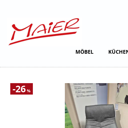
MÖBEL
KÜCHE
-26
%