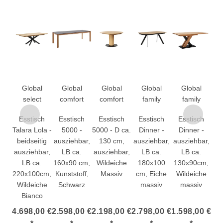
Global
Global
Global
Global
Global
select
comfort
comfort
family
family
Esstisch
Esstisch
Esstisch
Esstisch
Esstisch
E
Talara Lola -
5000 -
5000 - D ca.
Dinner -
Dinner -
D
beidseitig
ausziehbar,
130 cm,
ausziehbar,
ausziehbar,
ver
ausziehbar,
LB ca.
ausziehbar,
LB ca.
LB ca.
r
LB ca.
160x90 cm,
Wildeiche
180x100
130x90cm,
18
220x100cm,
Kunststoff,
Massiv
cm, Eiche
Wildeiche
Ku
Wildeiche
Schwarz
massiv
massiv
H
Bianco
4.698,00 €
2.598,00 €
2.198,00 €
2.798,00 €
1.598,00 €
2.8