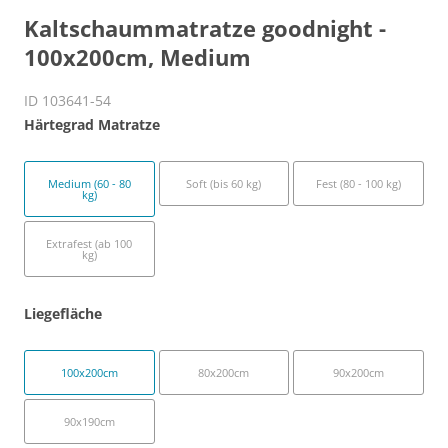
Kaltschaummatratze goodnight -
100x200cm, Medium
ID 103641-54
Härtegrad Matratze
Medium (60 - 80
Soft (bis 60 kg)
Fest (80 - 100 kg)
kg)
Extrafest (ab 100
kg)
Liegefläche
100x200cm
80x200cm
90x200cm
90x190cm