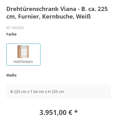
Drehtürenschrank Viana - B. ca. 225
cm, Furnier, Kernbuche, Weiß
ID 106204
Farbe
Holzfarben
Maße
B 225 cm x T 64 cm x H 233 cm
3.951,00 € *