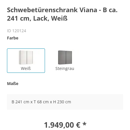
Schwebetürenschrank Viana - B ca.
241 cm, Lack, Weiß
ID 120124
Farbe
Weiß
Steingrau
Maße
B 241 cm x T 68 cm x H 230 cm
1.949,00 € *