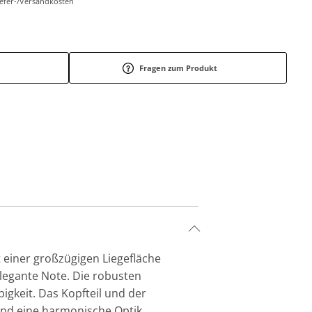
Liefer-/Versandkosten
Fragen zum Produkt
t einer großzügigen Liegefläche
legante Note. Die robusten
igkeit. Das Kopfteil und der
 und eine harmonische Optik