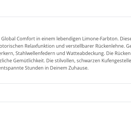
 Global Comfort in einem lebendigen Limone-Farbton. Dieses
otorischen Relaxfunktion und verstellbarer Rückenlehne. Ge
derkern, Stahlwellenfedern und Watteabdeckung. Die Rücke
iche Gemütlichkeit. Die stilvollen, schwarzen Kufengestell
 entspannte Stunden in Deinem Zuhause.