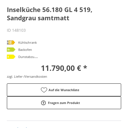
Inselküche 56.180 GL 4 519,
Sandgrau samtmatt
ID 148103
Kühlschrank
Backofen
D
unstabzugshaube
11.790,00 € *
zzgl. Liefer-/Versandkosten
Auf die Wunschliste
Fragen zum Produkt