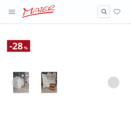
-28
%